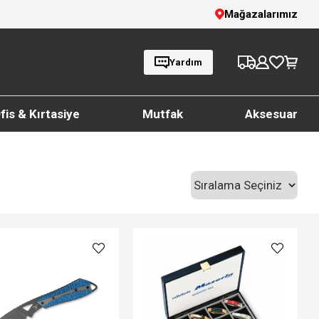
Giyim Ürünlerinde %20'ye Varan İndirim!
Mağazalarımız
Yardım
fis & Kırtasiye
Mutfak
Aksesuar