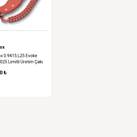
nox
ox 0.9415.L25 Evoke
2025 Limitli Üretim Çakı
0 ₺