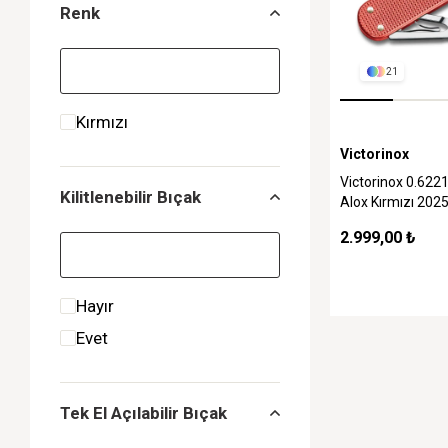
Renk
21
Kırmızı
Victorinox
Victorinox 0.6221
Kilitlenebilir Bıçak
Alox Kırmızı 2025
Çakı
2.999,00 ₺
Hayır
Evet
Tek El Açılabilir Bıçak