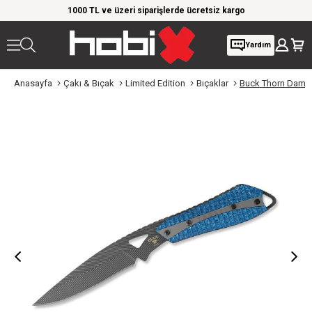
rim!
1000 TL ve üzeri siparişlerde ücretsiz kargo
Giy
Yardım
Anasayfa
Çakı & Bıçak
Limited Edition
Bıçaklar
Buck Thorn Damasc