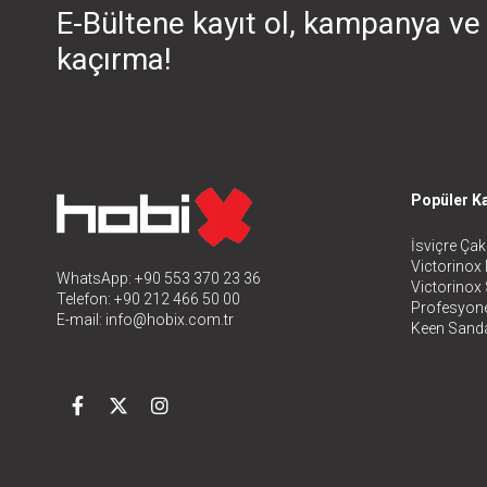
E-Bültene kayıt ol, kampanya ve 
kaçırma!
Popüler Ka
İsviçre Çakı
Victorinox 
WhatsApp: +90 553 370 23 36
Victorinox
Telefon: +90 212 466 50 00
Profesyone
E-mail:
info@hobix.com.tr
Keen Sanda