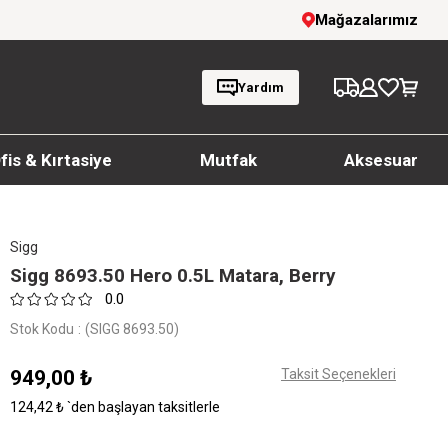
1000 TL ve üzeri siparişlerde ücretsiz kargo
Mağazalarımız
Yardım
fis & Kırtasiye
Mutfak
Aksesuar
Sigg
Sigg 8693.50 Hero 0.5L Matara, Berry
0.0
Stok Kodu
(SIGG 8693.50)
949,00 ₺
Taksit Seçenekleri
124,42 ₺
`den başlayan taksitlerle