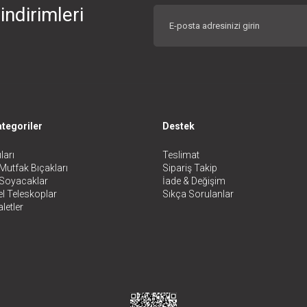
indirimleri
tegoriler
Destek
ları
Teslimat
Mutfak Bıçakları
Sipariş Takip
 Soyacaklar
İade & Değişim
l Teleskoplar
Sıkça Sorulanlar
letler