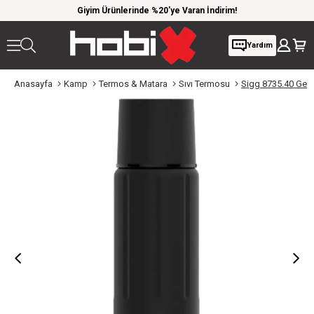
 kargo
Giyim Ürünlerinde %20'ye Varan İndirim!
1000 
Yardım
Anasayfa
Kamp
Termos & Matara
Sıvı Termosu
Sigg 8735.40 Gems