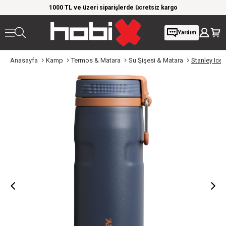
1000 TL ve üzeri siparişlerde ücretsiz kargo
Giyim 
Yardım
Anasayfa
Kamp
Termos & Matara
Su Şişesi & Matara