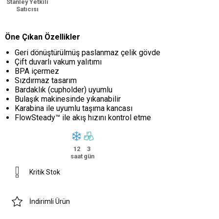
Stanley Yetkili
Satıcısı
Öne Çıkan Özellikler
Geri dönüştürülmüş paslanmaz çelik gövde
Çift duvarlı vakum yalıtımı
BPA içermez
Sızdırmaz tasarım
Bardaklık (cupholder) uyumlu
Bulaşık makinesinde yıkanabilir
Karabina ile uyumlu taşıma kancası
FlowSteady™ ile akış hızını kontrol etme
12
3
saat
gün
Kritik Stok
İndirimli Ürün