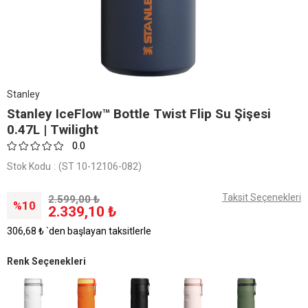
Stanley
Stanley IceFlow™ Bottle Twist Flip Su Şişesi
0.47L | Twilight
0.0
Stok Kodu
(ST 10-12106-082)
Taksit Seçenekleri
2.599,00 ₺
10
2.339,10 ₺
306,68 ₺
`den başlayan taksitlerle
Renk Seçenekleri