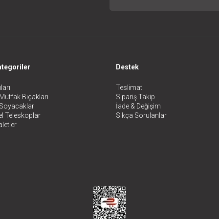
tegoriler
Destek
ları
Teslimat
Mutfak Bıçakları
Sipariş Takip
 Soyacaklar
İade & Değişim
l Teleskoplar
Sıkça Sorulanlar
letler