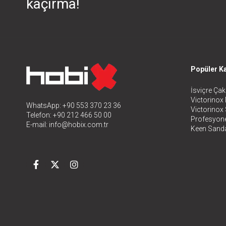
kaçırma!
Popüler Ka
İsviçre Çakı
Victorinox 
WhatsApp: +90 553 370 23 36
Victorinox
Telefon: +90 212 466 50 00
Profesyone
E-mail:
info@hobix.com.tr
Keen Sanda