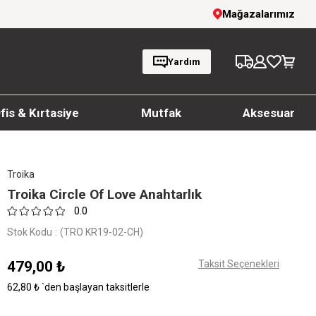
Ürünlerinde %20'ye Varan İndirim!
Mağazalarımız
1000 TL ve 
Yardım
fis & Kırtasiye
Mutfak
Aksesuar
Troika
Troika Circle Of Love Anahtarlık
0.0
Stok Kodu
(TRO KR19-02-CH)
479,00 ₺
Taksit Seçenekleri
62,80 ₺
`den başlayan taksitlerle