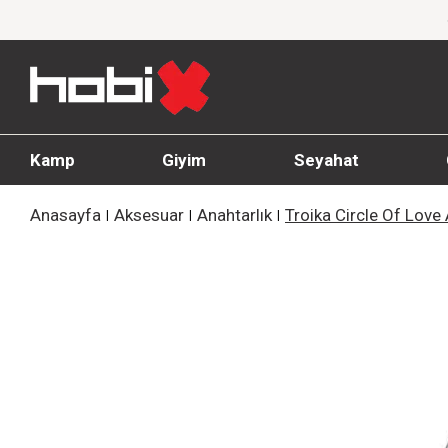
iyim Ürünlerinde %20'ye Varan İndirim!
1000 T
Kamp
Giyim
Seyahat
Anasayfa
Aksesuar
Anahtarlık
Troika Circle Of Love 