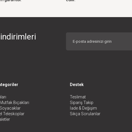
indirimleri
tegoriler
Destek
ları
Teslimat
Mutfak Bıçakları
Sipariş Takip
 Soyacaklar
İade & Değişim
l Teleskoplar
Sıkça Sorulanlar
letler