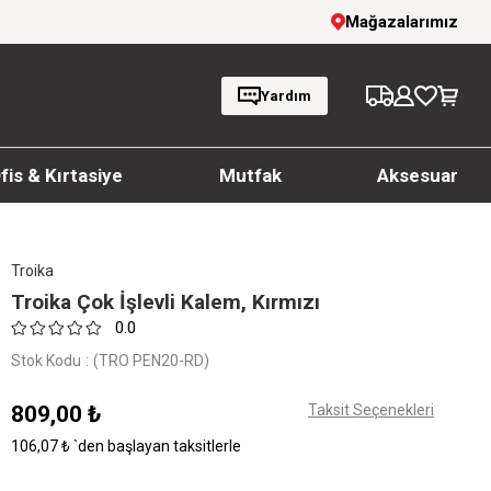
 İndirim!
1000 TL ve üzeri siparişlerde ücret
Mağazalarımız
Yardım
fis & Kırtasiye
Mutfak
Aksesuar
Troika
Troika Çok İşlevli Kalem, Kırmızı
0.0
Stok Kodu
(TRO PEN20-RD)
809,00 ₺
Taksit Seçenekleri
106,07 ₺
`den başlayan taksitlerle