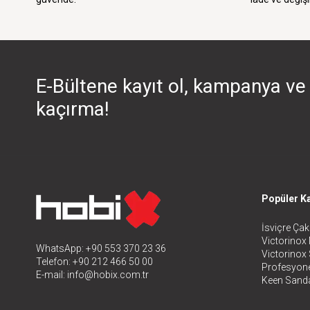
E-Bültene kayıt ol, kampanya ve 
kaçırma!
Popüler Ka
İsviçre Çakı
Victorinox 
WhatsApp: +90 553 370 23 36
Victorinox
Telefon: +90 212 466 50 00
Profesyone
E-mail:
info@hobix.com.tr
Keen Sanda