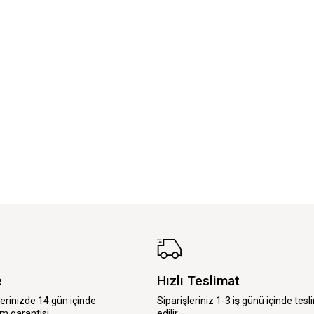
e
Hızlı Teslimat
lerinizde 14 gün içinde
Siparişleriniz 1-3 iş günü içinde tesl
m garantisi.
edilir.