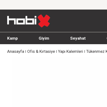
Varan İndirim!
1000 TL ve üzeri siparişlerde 
Kamp
Giyim
Seyahat
Anasayfa
Ofis & Kırtasiye
Yapı Kalemleri
Tükenmez K