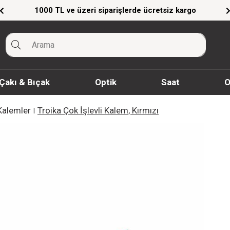
ücretsiz kargo
Giyim Ürünlerinde %20'ye Varan
Çakı & Bıçak
Optik
Saat
O
alemler
Troika Çok İşlevli Kalem, Kırmızı