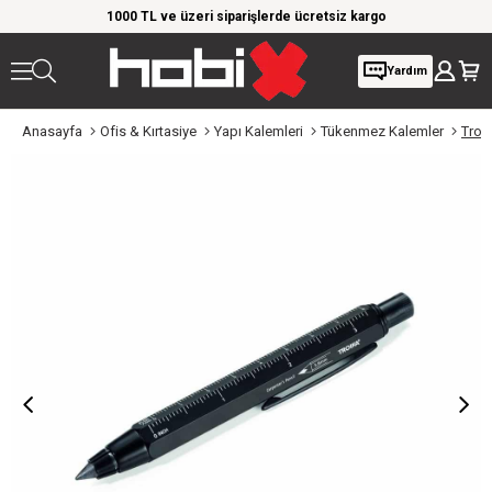
rim!
1000 TL ve üzeri siparişlerde ücretsiz kargo
Giy
Yardım
Anasayfa
Ofis & Kırtasiye
Yapı Kalemleri
Tükenmez Kalemler
Troi