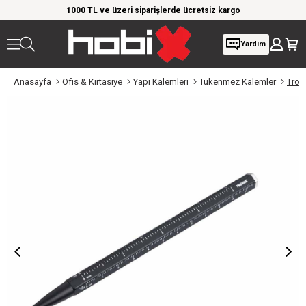
rim!
1000 TL ve üzeri siparişlerde ücretsiz kargo
Giy
Yardım
Anasayfa
Ofis & Kırtasiye
Yapı Kalemleri
Tükenmez Kalemler
Troi