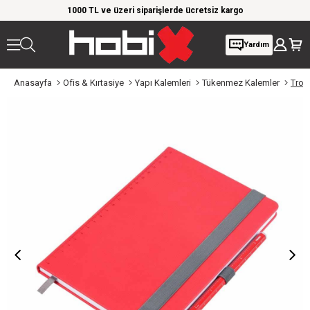
rim!
1000 TL ve üzeri siparişlerde ücretsiz kargo
Giy
Yardım
Anasayfa
Ofis & Kırtasiye
Yapı Kalemleri
Tükenmez Kalemler
Troi