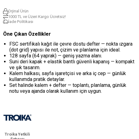
Orjinal Ürün
1000 TL ve Üzeri Kargo Ücretsiz!
İade Politikası
Öne Çıkan Özellikler
FSC sertifikalı kağıt ile çevre dostu defter — nokta ızgara
(dot grid) yapısı ile not, çizim ve planlama için ideal.
128 sayfa (64 yaprak) — geniş yazma alanı.
Suni deri kapak + elastik bantlı güvenli kapanış — kompakt
ve şık tasarım.
Kalem halkası, sayfa işaretçisi ve arka iç cep — günlük
kullanımda pratik detaylar.
Set halinde kalem + defter — toplantı, planlama, günlük
notu veya ajanda olarak kullanım için uygun.
Troika Yetkili
Satıcısı