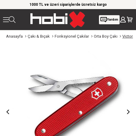
rim!
1000 TL ve üzeri siparişlerde ücretsiz kargo
Giy
Yardım
Anasayfa
Çakı & Bıçak
Fonksyionel Çakılar
Orta Boy Çakı
Victori