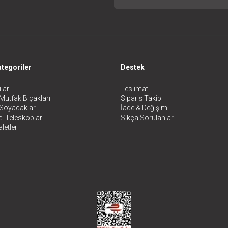
tegoriler
Destek
ları
Teslimat
Mutfak Bıçakları
Sipariş Takip
 Soyacaklar
İade & Değişim
l Teleskoplar
Sıkça Sorulanlar
letler