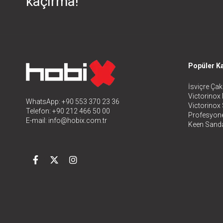
kaçırma!
Popüler Ka
İsviçre Çakı
Victorinox 
WhatsApp: +90 553 370 23 36
Victorinox
Telefon: +90 212 466 50 00
Profesyone
E-mail:
info@hobix.com.tr
Keen Sanda