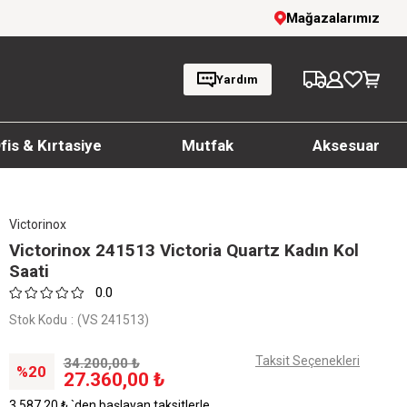
1000 TL ve üzeri siparişlerde ücretsiz kargo
Mağazalarımız
Yardım
fis & Kırtasiye
Mutfak
Aksesuar
Victorinox
Victorinox 241513 Victoria Quartz Kadın Kol
Saati
0.0
Stok Kodu
(VS 241513)
Taksit Seçenekleri
34.200,00 ₺
20
27.360,00 ₺
3.587,20 ₺
`den başlayan taksitlerle