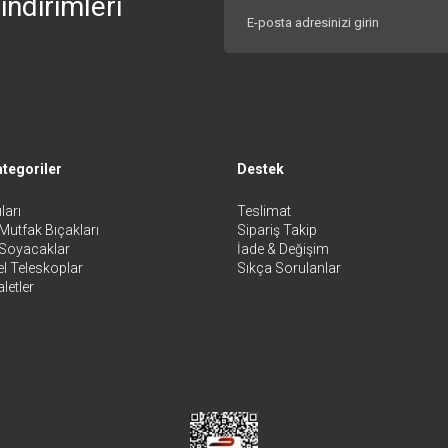
indirimleri
tegoriler
Destek
ları
Teslimat
Mutfak Bıçakları
Sipariş Takip
 Soyacaklar
İade & Değişim
l Teleskoplar
Sıkça Sorulanlar
letler