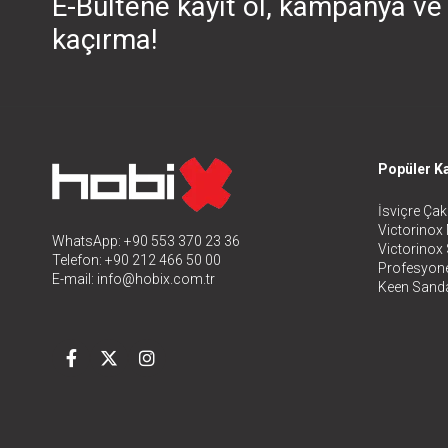
E-Bültene kayıt ol, kampanya ve 
kaçırma!
Popüler Ka
İsviçre Çakı
Victorinox 
WhatsApp: +90 553 370 23 36
Victorinox
Telefon: +90 212 466 50 00
Profesyone
E-mail:
info@hobix.com.tr
Keen Sanda