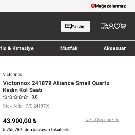
1000 TL ve üzeri siparişlerde ücretsiz kargo
Mağazalarımız
Yardım
fis & Kırtasiye
Mutfak
Aksesuar
Victorinox
Victorinox 241879 Alliance Small Quartz
Kadın Kol Saati
0.0
Stok Kodu
(VS 241879)
43.900,00 ₺
Taksit Seçenekleri
5.755,78 ₺
`den başlayan taksitlerle