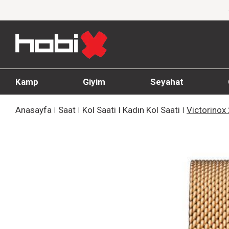
1000 TL ve üzeri siparişlerde ücretsiz kargo
Kamp
Giyim
Seyahat
Anasayfa
Saat
Kol Saati
Kadın Kol Saati
Victorinox