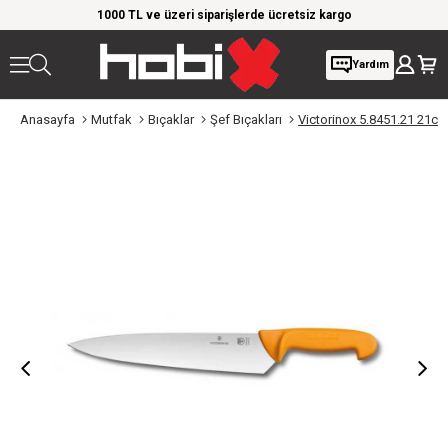
rim!
1000 TL ve üzeri siparişlerde ücretsiz kargo
Giy
Yardım
Anasayfa
Mutfak
Bıçaklar
Şef Bıçakları
Victorinox 5.8451.21 21c