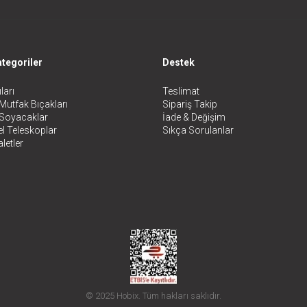
tegoriler
Destek
ları
Teslimat
Mutfak Bıçakları
Sipariş Takip
 Soyacaklar
İade & Değişim
l Teleskoplar
Sıkça Sorulanlar
letler
© 2025 Hobix. Tüm hakları saklıdır.