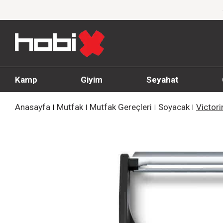
ünlerinde %20'ye Varan İndirim!
1000 TL ve üz
Kamp
Giyim
Seyahat
Anasayfa
Mutfak
Mutfak Gereçleri
Soyacak
Victor