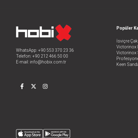
Popüler Ka
İsviçre Çakı
Victorinox 
WhatsApp: +90 553 370 23 36
Victorinox
Telefon: +90 212 466 50 00
Profesyone
E-mail:
info@hobix.com.tr
Keen Sanda