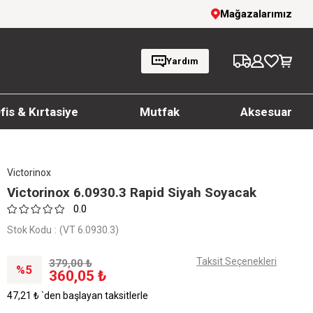
inde %20'ye Varan İndirim!
Mağazalarımız
1000 TL ve üzeri s
Yardım
fis & Kırtasiye
Mutfak
Aksesuar
Victorinox
Victorinox 6.0930.3 Rapid Siyah Soyacak
0.0
Stok Kodu
(VT 6.0930.3)
Taksit Seçenekleri
379,00 ₺
5
360,05 ₺
47,21 ₺
`den başlayan taksitlerle