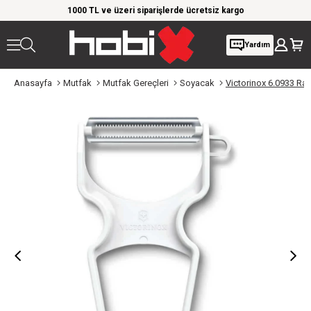
rim!
1000 TL ve üzeri siparişlerde ücretsiz kargo
Giy
Yardım
Anasayfa
Mutfak
Mutfak Gereçleri
Soyacak
Victorinox 6.0933 R