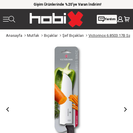
 kargo
Giyim Ürünlerinde %20'ye Varan İndirim!
1000 
Yardım
Anasayfa
Mutfak
Bıçaklar
Şef Bıçakları
Victorinox 6.8503.17B San