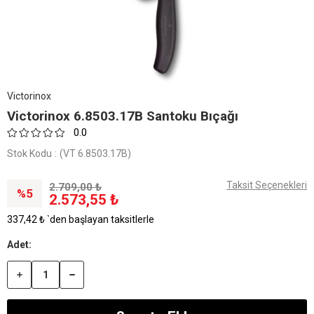
Victorinox
Victorinox 6.8503.17B Santoku Bıçağı
0.0
Stok Kodu
(VT 6.8503.17B)
Taksit Seçenekleri
2.709,00 ₺
5
2.573,55 ₺
337,42 ₺
`den başlayan taksitlerle