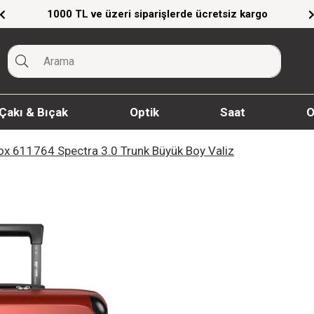
cretsiz kargo
Giyim Ürünlerinde %20'ye Varan 
Çakı & Bıçak
Optik
Saat
O
ox 611764 Spectra 3.0 Trunk Büyük Boy Valiz