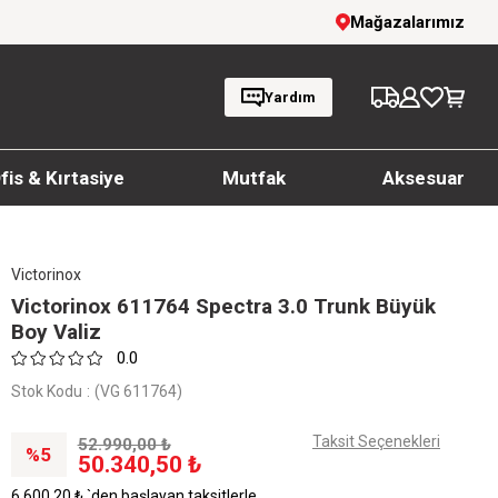
İndirim!
1000 TL ve üzeri siparişlerde ücrets
Mağazalarımız
Yardım
fis & Kırtasiye
Mutfak
Aksesuar
Victorinox
Victorinox 611764 Spectra 3.0 Trunk Büyük
Boy Valiz
0.0
Stok Kodu
(VG 611764)
Taksit Seçenekleri
52.990,00 ₺
5
50.340,50 ₺
6.600,20 ₺
`den başlayan taksitlerle