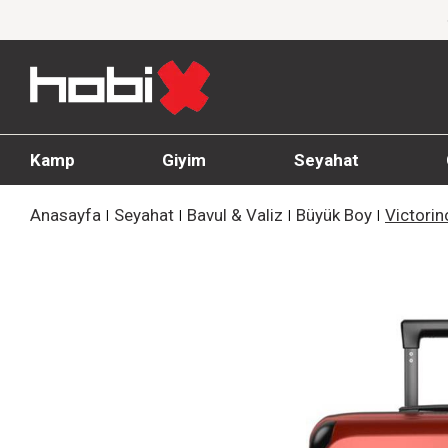
aran İndirim!
1000 TL ve üzeri siparişlerde ü
Kamp
Giyim
Seyahat
Anasayfa
Seyahat
Bavul & Valiz
Büyük Boy
Victorin