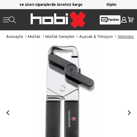
parişlerde ücretsiz kargo
Giyim Ürünlerinde %20'ye Varan İndirim!
Yardım
Anasayfa
Mutfak
Mutfak Gereçleri
Açacak & Tirbüşon
Victorinox