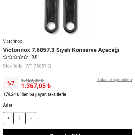
Victorinox
Victorinox 7.6857.3 Siyah Konserve Açacağı
0.0
Stok Kodu
(VT 7.6857.3)
Taksit Seçenekleri
1.469,00 ₺
7
1.367,05 ₺
179,24 ₺
`den başlayan taksitlerle