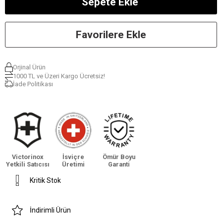
Favorilere Ekle
Orjinal Ürün
1000 TL ve Üzeri Kargo Ücretsiz!
İade Politikası
Victorinox
İsviçre
Ömür Boyu
Yetkili Satıcısı
Üretimi
Garanti
Kritik Stok
İndirimli Ürün