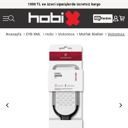
rim!
1000 TL ve üzeri siparişlerde ücretsiz kargo
Giy
Yardım
Anasayfa
EYB-XML
Hobi
Victorinox
Mutfak Aletleri
Victorinox 7